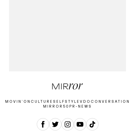
MOVIN’ON
CULTURE
SELF
STYLE
VDO
CONVERSATION
MIRROR50
PR-NEWS