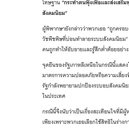
“กระทำตนฟุ้งเฟ้อและส่งเสริมท
โทษฐาน
สังคมนิยม”
ผู้พิพากษายังกล่าวว่าพวกเธอ “ถูกคร
วัชพืชพิษที่บ่อนทำลายระบบสังคมนิยม” โ
คนถูกทำให้อับอายและรู้สึกต่ำต้อยอย
จุดยืนของรัฐเกาหลีเหนือในกรณีนี้แสดงใ
มาตรการความปลอดภัยหรือความเสี่ยงที
รัฐกำลังพยายามปกป้องระบอบสังคมนิยม
ในประเทศ
กรณีนี้จึงนับว่าเป็นเรื่องสะเทือนใจที่ม
เพียงเพราะพวกเธอเลือกใช้สิทธิในร่างกาย