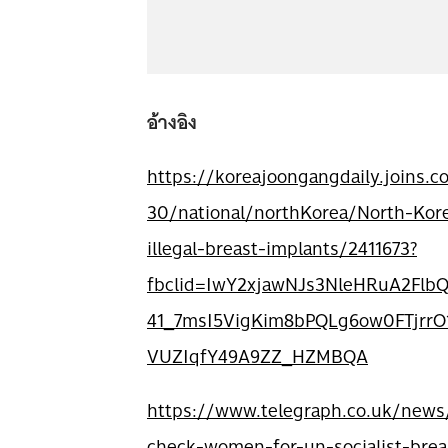
อ้างอิง
https://koreajoongangdaily.joins
30/national/northKorea/North-Kore
illegal-breast-implants/2411673?
fbclid=IwY2xjawNJs3NleHRuA2Fl
41_7msI5VigKim8bPQLg6ow0FTjrr
VUZIqfY49A9ZZ_HZMBQA
https://www.telegraph.co.uk/news
check-women-for-un-socialist-brea