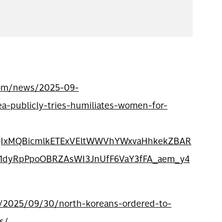
.com/news/2025-09-
a-publicly-tries-humiliates-women-for-
bQIxMQBicmlkETExVEltWWVhYWxvaHhkekZBAR
O1dyRpPpoOBRZAsWI3JnUfF6VaY3fFA_aem_y4
/2025/09/30/north-koreans-ordered-to-
s/