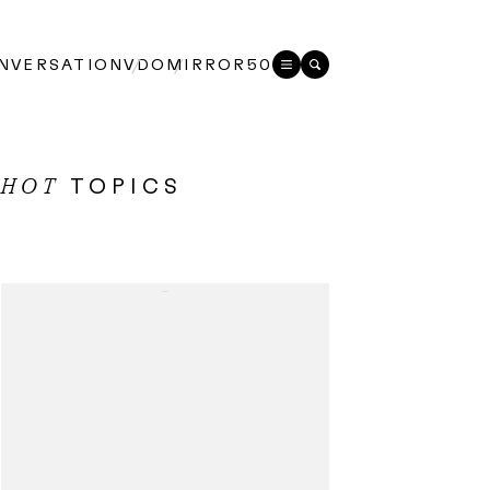
NVERSATION
VDO
MIRROR50
TOPICS
HOT
...