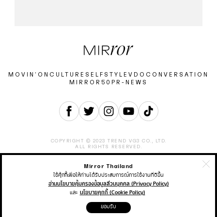
MOVIN’ON
CULTURE
SELF
STYLE
VDO
CONVERSATION
MIRROR50
PR-NEWS
COPYRIGHT © 2023 TREND VG3 CO., LTD.
ALL RIGHTS RESERVED.
Mirror Thailand
ABOUT
CONTACT
CAREER
ADVERTISEMENT
TERMS & CONDITION
PRIVACY POLICY
ใช้คุ้กกี้เพื่อให้ท่านได้รับประสบการณ์การใช้งานที่ดีขึ้น
อ่านนโยบายคุ้มครองข้อมูลส่วนบุคคล (Privacy Policy)
และ
นโยบายคุกกี้ (Cookie Policy)
THAIRATH ONLINE
THAIRATH MONEY
THAIRATH SPORT
ยอมรับ
THAIRATH TV
THAIRATH PLUS