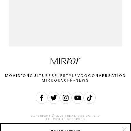
MOVIN’ON
CULTURE
SELF
STYLE
VDO
CONVERSATION
MIRROR50
PR-NEWS
COPYRIGHT © 2023 TREND VG3 CO., LTD.
ALL RIGHTS RESERVED.