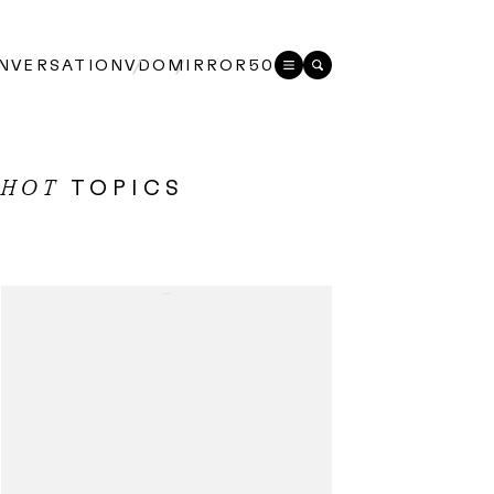
NVERSATION
VDO
MIRROR50
TOPICS
HOT
...