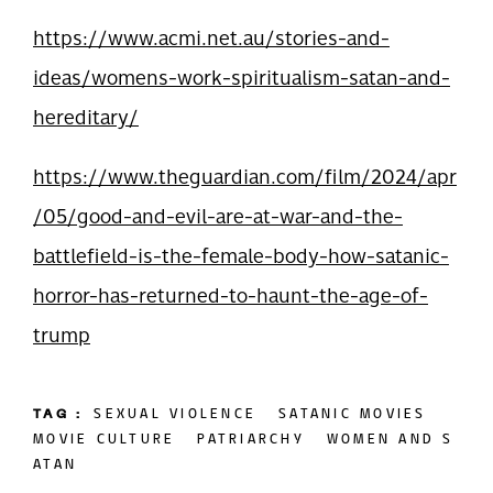
https://www.acmi.net.au/stories-and-
ideas/womens-work-spiritualism-satan-and-
hereditary/
https://www.theguardian.com/film/2024/apr
/05/good-and-evil-are-at-war-and-the-
battlefield-is-the-female-body-how-satanic-
horror-has-returned-to-haunt-the-age-of-
trump
TAG :
SEXUAL VIOLENCE
SATANIC MOVIES
MOVIE CULTURE
PATRIARCHY
WOMEN AND S
ATAN