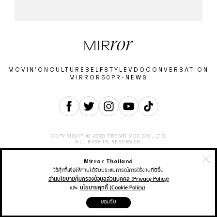
MOVIN’ON
CULTURE
SELF
STYLE
VDO
CONVERSATION
MIRROR50
PR-NEWS
COPYRIGHT © 2023 TREND VG3 CO., LTD.
ALL RIGHTS RESERVED.
Mirror Thailand
ABOUT
CONTACT
CAREER
ADVERTISEMENT
TERMS & CONDITION
PRIVACY POLICY
ใช้คุ้กกี้เพื่อให้ท่านได้รับประสบการณ์การใช้งานที่ดีขึ้น
อ่านนโยบายคุ้มครองข้อมูลส่วนบุคคล (Privacy Policy)
และ
นโยบายคุกกี้ (Cookie Policy)
THAIRATH ONLINE
THAIRATH MONEY
THAIRATH SPORT
ยอมรับ
THAIRATH TV
THAIRATH PLUS