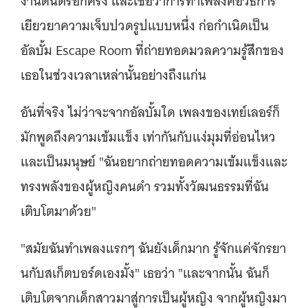
งานดนตรีอีกครั้ง และเชื่อว่าการทำเพลงคือวิธีการ
เยียวยาความเจ็บปวดรูปแบบหนึ่ง ก่อกำเนิดเป็น
อัลบั้ม Escape Room ที่ถ่ายทอดมวลความรู้สึกของ
เธอในช่วงเวลาเหล่านั้นอย่างถึงแก่น
อันที่จริง ไม่ว่าจะจากอัลบั้มใด เพลงของเทย์เลอร์ก็
มักพูดถึงความเข้มแข็ง เท่ากันกับแง่มุมที่อ่อนไหว
และเป็นมนุษย์ "ฉันอยากถ่ายทอดความเข้มแข็งและ
ทรงพลังของผู้หญิงคนดำ รวมทั้งวัฒนธรรมที่ฉัน
เติบโตมาด้วย"
"สมัยฉันทำเพลงแรกๆ ฉันยังเด็กมาก รู้จักแค่จักรยา
นกับสเก็ตบอร์ดเองมั้ง" เธอว่า "และจากนั้น ฉันก็
เติบโตจากเด็กสาวมาสู่การเป็นผู้หญิง จากผู้หญิงมา