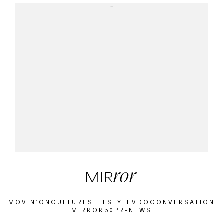
...
MOVIN’ON
CULTURE
SELF
STYLE
VDO
CONVERSATION
MIRROR50
PR-NEWS