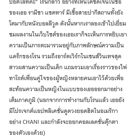
ปอตไลท์ค่ะ” โรนกล่าว อย่างที่เห็นได้ชัดเจนในชื่อ
ของเธอ รามีชา แซตทาร์ มีเชื้อสายปากีสถานทั้งยัง
โตมากับหนังบอลลีวูด ดังนั้นหากเราลองเข้าไปเยี่ยม
ชมผลงานในเว็บไซต์ของเธอเราก็จะเห็นการหยิบเอา
ความเป็นภารตะมารวมอยู่กับภาพลักษณ์ความเป็น
แดร็กของโรน รวมถึงอาร์ตเวิร์กในเซนส์วินเทจสุด
สาวผสานความเป็นเด็ก แถมรวมเอาเรื่องราวของไพ่
ทาโรต์เพื่อนคู่ใจของผู้หญิงหลายคนเอาไว้ด้วยเพื่อ
สะท้อนความเป็นหญิงในแบบของเธอออกมาอย่าง
เต็มภาคภูมิ (นอกจากการทำงานกับโรนแล้ว เธอยัง
มีโปรเจกต์แอปพลิเคชั่นดูดวงยอดฮิตในอเมริกา
อย่าง CHANI และกำลังจะออกคอลเลคชั่นตุ๊กตา
ของตัวเองด้วย)