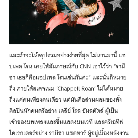
และถ้าจะให้สรุปรวมอย่างง่ายที่สุด ไม่นานมานี้ แช
ปเพล โรน เคยให้สัมภาษณ์กับ CNN เอาไว้ว่า “รามี
ชา เธอก็คือแชปเพล โรนเช่นกันค่ะ” และนั่นก็หมาย
ถึง ภายใต้สเตจเนม ‘Chappell Roan’ ไม่ได้หมาย
ถึงแค่คนเพียงคนเดียว แต่มันคือส่วนผสมของทั้ง
ศิลปินนักดนตรีอย่าง เคลีย์ โรส อัมสตัตส์ ผู้เป็น
เจ้าของบทเพลงและขึ้นแสดงบนเวที และครีเอทีฟ
ไดเรกเตอร์อย่าง รามีชา แซตทาร์ ผู้อยู่เบื้องหลังงาน