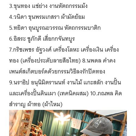
3.ขุนทอง แซ่ย่าง งานหัตถกรรมม้ง
4.วนิดา ขุนพรมเกสรา ผ้ามัดย้อม
5.ทยิดา อุนบูรณะวรรณ หัตถกรรมบาติก
6.อิสระ ชูภักดี เสื่อกกจันทบูร
7.กริชเพชร อัฐวงศ์ เครื่องโลหะ เครื่องเงิน เครื่อง
ทอง (เครื่องประดับลายสือไทย) 8.นพดล คำคง
เพนต์สเก็ตบอร์ดด้วยกรรมวิธีลงรักปิดทอง
9.นราธิป อนุนิมิตรานนท์ งานไม้ แกะสลัก งานปั้น
และเครื่องปั้นดินเผา (เทคนิคผสม) 10.ภณพล คิด
สำราญ ผ้าทอ (ผ้าไหม)