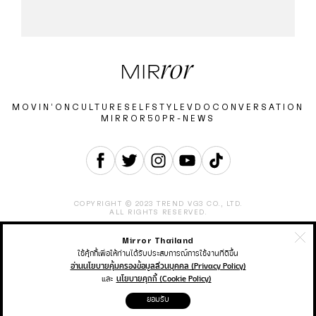
MOVIN’ON
CULTURE
SELF
STYLE
VDO
CONVERSATION
MIRROR50
PR-NEWS
COPYRIGHT © 2023 TREND VG3 CO., LTD.
ALL RIGHTS RESERVED.
Mirror Thailand
ABOUT
CONTACT
CAREER
ADVERTISEMENT
TERMS & CONDITION
PRIVACY POLICY
ใช้คุ้กกี้เพื่อให้ท่านได้รับประสบการณ์การใช้งานที่ดีขึ้น
อ่านนโยบายคุ้มครองข้อมูลส่วนบุคคล (Privacy Policy)
และ
นโยบายคุกกี้ (Cookie Policy)
THAIRATH ONLINE
THAIRATH MONEY
THAIRATH SPORT
ยอมรับ
THAIRATH TV
THAIRATH PLUS