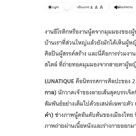
A
A
Light
ปรับขนาด
A
ฟังบทความ
งานอีโรติกหรืองานนู้ดจากมุมมองของผู้
บ้านเราที่ส่วนใหญ่แล้วยังมักได้เห็นผู
ศิลปินผู้สรรค์สร้าง และนี่คือการร่วมงาน
สไตล์ ที่ถ่ายทอดมุมมองจากสายตาผู้หญ
LUNATIQUE
คือนิทรรศการศิลปะของ 2 ศ
กาล)
นักวาดเจ้าของลายเส้นสุดบรรเจิดที
สัมพันธ์อย่างเต็มไปด้วยเสน่ห์เฉพาะตัว 
คำ)
ช่างภาพนู้ดอันดับต้นของเมืองไทย
ภาพถ่ายผ่านเนื้อหนังและร่างกายออกม