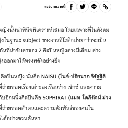
แชร์บทความนี้
หญิงนั้นน่าพินิจพิเคราะห์เสมอ โดยเฉพาะที่ในสังคม
้หญิงในฐานะ subject ของงานอีโรติกบ่อยกว่าจะเป็น
กันที่น่าจับตาของ 2 ศิลปินหญิงต่างมีเดียม ต่าง
ิงออกมาได้ทรงพลังอย่างยิ่ง
NAISU
(ไนซ์-ปริยนาถ จิรัฐฐิติ
ิลปินหญิง นั่นคือ
่ถ่ายทอดเรื่องเล่าของเรือนร่าง เซ็กซ์ และความ
SOPHIRAT
(แมท-โศภิรัตน์ ม่วง
กับอีกหนึ่งศิลปินคือ
 ที่ถ่ายทอดตัวตนและความสัมพันธ์ของคนใน
าได้อย่างชวนค้นหา