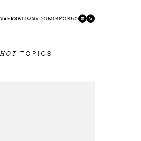
NVERSATION
VDO
MIRROR50
TOPICS
HOT
...