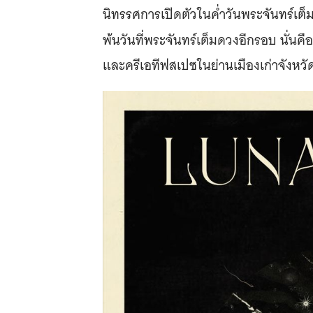
นิทรรศการเปิดตัวในค่ำวันพระจันทร์เ
พ้นวันที่พระจันทร์เต็มดวงอีกรอบ นั่นคื
และครีเอทีฟสเปซในย่านเมืองเก่าจังหว