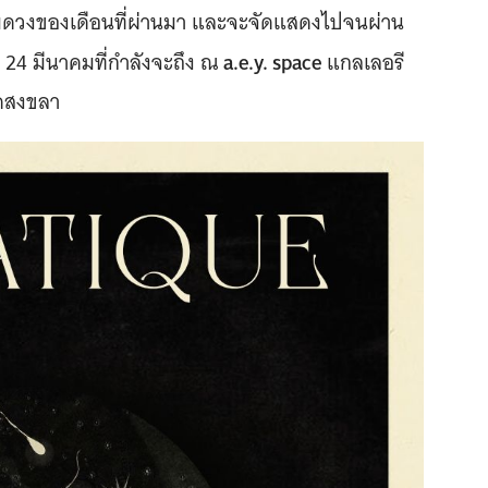
ต็มดวงของเดือนที่ผ่านมา และจะจัดแสดงไปจนผ่าน
a.e.y. space
อ 24 มีนาคมที่กำลังจะถึง ณ
แกลเลอรี
ัดสงขลา