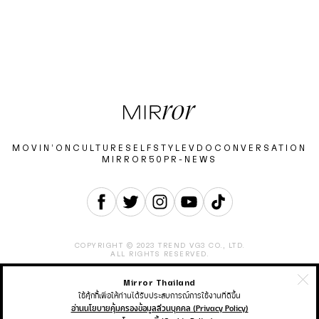
MOVIN’ON
CULTURE
SELF
STYLE
VDO
CONVERSATION
MIRROR50
PR-NEWS
COPYRIGHT © 2023 TREND VG3 CO., LTD.
ALL RIGHTS RESERVED.
Mirror Thailand
ABOUT
CONTACT
CAREER
ADVERTISEMENT
TERMS & CONDITION
PRIVACY POLICY
ใช้คุ้กกี้เพื่อให้ท่านได้รับประสบการณ์การใช้งานที่ดีขึ้น
อ่านนโยบายคุ้มครองข้อมูลส่วนบุคคล (Privacy Policy)