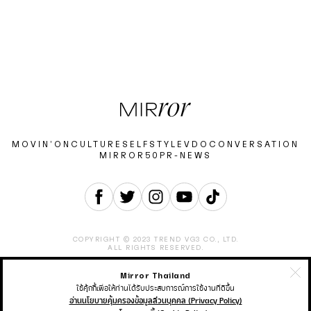
MOVIN’ON
CULTURE
SELF
STYLE
VDO
CONVERSATION
MIRROR50
PR-NEWS
COPYRIGHT © 2023 TREND VG3 CO., LTD.
ALL RIGHTS RESERVED.
Mirror Thailand
ABOUT
CONTACT
CAREER
ADVERTISEMENT
TERMS & CONDITION
PRIVACY POLICY
ใช้คุ้กกี้เพื่อให้ท่านได้รับประสบการณ์การใช้งานที่ดีขึ้น
อ่านนโยบายคุ้มครองข้อมูลส่วนบุคคล (Privacy Policy)