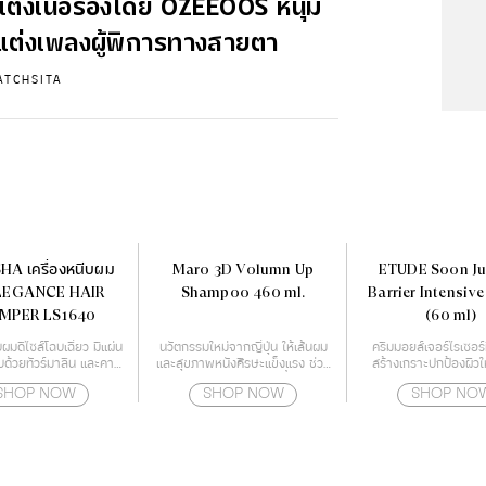
งแต่งเนื้อร้องโดย OZEEOOS หนุ่ม
แต่งเพลงผู้พิการทางสายตา
ATCHSITA
HA เครื่องหนีบผม
Maro 3D Volumn Up
ETUDE Soon Ju
 ELEGANCE HAIR
Shampoo 460 ml.
Barrier Intensiv
MPER LS1640
(60 ml)
บผมดีไซส์โฉบเฉี่ยว มีแผ่น
นวัตกรรมใหม่จากญี่ปุ่น ให้เส้นผม
ครีมมอยส์เจอร์ไรเซอร์ท
บด้วยทัวร์มาลีน และคามี
และสุขภาพหนังศีรษะแข็งแรง ช่วย
สร้างเกราะปกป้องผิวใ
 ช่วยปกป้องเส้นผมจาก
ลดการเจริญเติบโตของเชื้อราบน
ด้วยกำแพงโปรต
SHOP NOW
SHOP NOW
SHOP NO
นไม่ให้ผมแห้งจนเกินไป
หนังศีรษะ สาเหตุของปัญหาผม
บอุณหภูมิได้ถึง 4 ระดับ
ร่วง
่ 160-220 องศา ทำให้
ะกับทุกสภาพเส้นผม