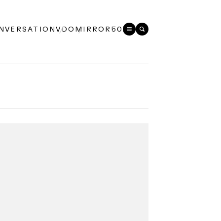
NVERSATION
VDO
MIRROR50