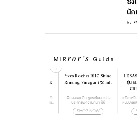
ซึ่
นัก
by
P
NIVEA BODY MILK
Yves Rocher BHC Shine
LESAS
INTENSIVE MOISTURE
Rinsing Vinegar 150 ml.
รุ่น
400 ml.
CRI
โลชั่นเนื้อน้ำนม บางเบาซึมซาบเข้า
เพื่อผมหอมลื่น สูตรเส้นผมเปล่ง
เครื่องหนี
สู่ผิวฟื้นฟูผิวแห้งเสีย ให้เนียนนุ่ม
ประกายเงางามทันทีที่ใช้
หนีบเคลือ
ด้วยเทคโนโลยี Deep Moisture
เลียออย
SHOP NOW
SHOP NOW
Essence
ความร้อ
สามารถปรั
ตั้งแต
เหมา