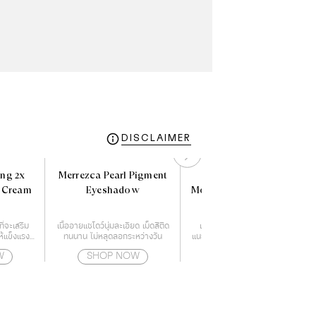
DISCLAIMER
ng 2x
Merrezca Pearl Pigment
Aveeno Daily
e Cream
Eyeshadow
Moisturizing Body Wash
354 ml.
ี่จะเสริม
เนื้ออายแชโดว์นุ่มละเอียด เม็ดสีติด
เป็นครีมอาบน้ำที่แพทย์ผิวหนัง
ห้แข็งแรง
ทนนาน ไม่หลุดลอกระหว่างวัน
แนะนำ พิสูจน์แล้วว่าลดอาการแห้ง
ีน
ของผิวได้จริง ให้ความชุ่มชื้นตลอด
W
SHOP NOW
SHOP NOW
24 ชั่วโมง