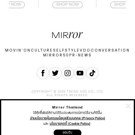
 ช่วยปกป้องเส้นผมจาก
ทุกสัญญาณสภาพปัญหาของผิว
SHOP NOW
SHOP NOW
SHOP NO
นไม่ให้ผมแห้งจนเกินไป
เนื่องจากอายุ เร่งกระตุ้นสร้างผิว
บอุณหภูมิได้ถึง 4 ระดับ
ใหม่ๆ ได้อย่างรวดเร็ว เสริม
่ 160-220 องศา ทำให้
ประสิทธิภาพผลลัพธ์ของการดูแล
ะกับทุกสภาพเส้นผม
ผิว ผิวเรียบเนียน ริ้วรอยแลดูจาง
ลง
MOVIN’ON
CULTURE
SELF
STYLE
VDO
CONVERSATION
MIRROR50
PR-NEWS
COPYRIGHT © 2023 TREND VG3 CO., LTD.
ALL RIGHTS RESERVED.
Mirror Thailand
ABOUT
CONTACT
CAREER
ADVERTISEMENT
TERMS & CONDITION
PRIVACY POLICY
ใช้คุ้กกี้เพื่อให้ท่านได้รับประสบการณ์การใช้งานที่ดีขึ้น
อ่านนโยบายคุ้มครองข้อมูลส่วนบุคคล (Privacy Policy)
และ
นโยบายคุกกี้ (Cookie Policy)
THAIRATH ONLINE
THAIRATH MONEY
THAIRATH SPORT
ยอมรับ