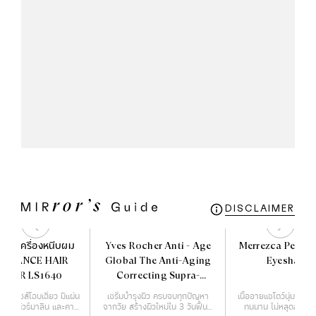
DISCLAIMER
HA เครื่องหนีบผม
Yves Rocher Anti - Age
Merrezca Pearl 
 ELEGANCE HAIR
Global The Anti-Aging
Eyeshado
MPER LS1640
Correcting Supra-
Essence 50 ml.
บผมดีไซส์โฉบเฉี่ยว มีแผ่น
เซรั่มบำรุงผิว ครบจบทุกปัญหา
เนื้ออายแชโดว์นุ่มละเอีย
บด้วยทัวร์มาลีน และคามี
จากวัย สร้างผิวใหม่ใน 3 วันฟื้นฟู
ทนนาน ไม่หลุดลอกระ