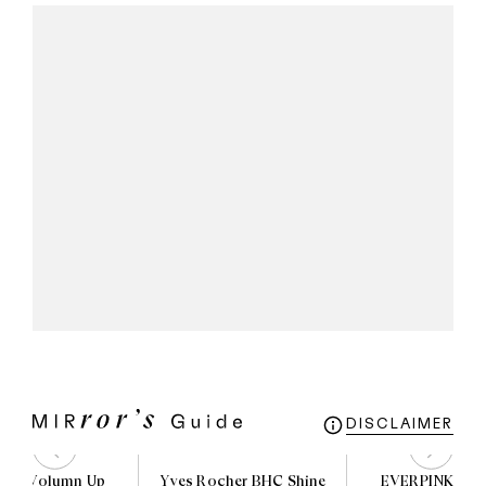
DISCLAIMER
 3D Volumn Up
Yves Rocher BHC Shine
EVERPINK Blu