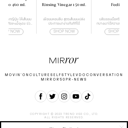
mpoo 460 ml.
Rinsing Vinegar 150 ml.
Feelings
หม่จากญี่ปุ่น ให้เส้นผม
เพื่อผมหอมลื่น สูตรเส้นผมเปล่ง
บลัชออนเนื้อครีม ฟินน
หนังศีรษะแข็งแรง ช่วย
ประกายเงางามทันทีที่ใช้
ทบางเบาไร้ความมัน เกลี
ิญเติบโตของเชื้อราบน
ทนนาน
SHOP NOW
SHOP NOW
SHOP NO
ษะ สาเหตุของปัญหาผม
ร่วง
MOVIN’ON
CULTURE
SELF
STYLE
VDO
CONVERSATION
MIRROR50
PR-NEWS
COPYRIGHT © 2023 TREND VG3 CO., LTD.
ALL RIGHTS RESERVED.