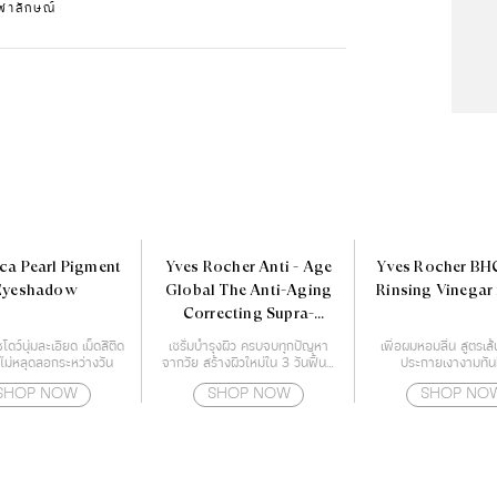
ุฬาลักษณ์
ca Pearl Pigment
Yves Rocher Anti - Age
Yves Rocher BH
Eyeshadow
Global The Anti-Aging
Rinsing Vinegar 
Correcting Supra-
Essence 50 ml.
โดว์นุ่มละเอียด เม็ดสีติด
เซรั่มบำรุงผิว ครบจบทุกปัญหา
เพื่อผมหอมลื่น สูตรเส
ม่หลุดลอกระหว่างวัน
จากวัย สร้างผิวใหม่ใน 3 วันฟื้นฟู
ประกายเงางามทันทีท
ทุกสัญญาณสภาพปัญหาของผิว
SHOP NOW
SHOP NOW
SHOP NO
เนื่องจากอายุ เร่งกระตุ้นสร้างผิว
ใหม่ๆ ได้อย่างรวดเร็ว เสริม
ประสิทธิภาพผลลัพธ์ของการดูแล
ผิว ผิวเรียบเนียน ริ้วรอยแลดูจาง
ลง