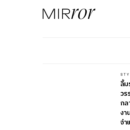
STY
ลิ้
วรร
กลา
งา
จำแ