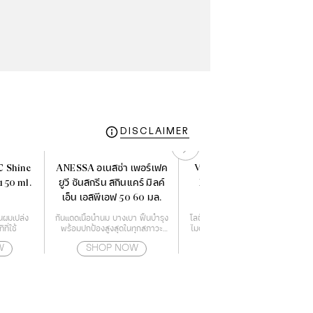
DISCLAIMER
C Shine
ANESSA อเนสซ่า เพอร์เฟค
Vaseline Proderma Nia
150 ml.
ยูวี ซันสกรีน สกินแคร์ มิลค์
Bright Lotion 250ML
เอ็น เอสพีเอฟ 50 60 มล.
้นผมเปล่ง
กันแดดเนื้อน้ำนม บางเบา ฟื้นบำรุง
โลชั่นเซรั่มเข้มข้น ที่ผสานไนอาซินา
ี่ใช้
พร้อมปกป้องสูงสุดในทุกสภาวะ
ไมด์บริสุทธิ์ 99 เฮกซิลรีซอร์ซินอล
สำหรับผิวหน้า และผิวกาย
และ เรสเวอราทรอล
W
SHOP NOW
SHOP NOW