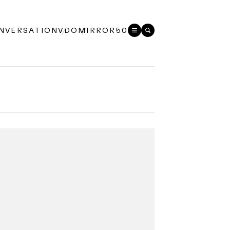
NVERSATION
VDO
MIRROR50