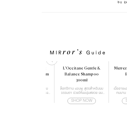
by
จ
ETUDE Soon Jung 2x
L'Occitane Gentle &
Merrez
Barrier Intensive Cream
Balance Shampoo
(60 ml)
300ml
ครีมมอยส์เจอร์ไรเซอร์ที่จะเสริม
ล็อกซิทาน แชมพู สูตรสำหรับผม
เนื้ออายแช
สร้างเกราะปกป้องผิวให้แข็งแรง
ธรรมดา ช่วยให้ผมนุ่มสลวย ผม
ทนนาน ไ
ด้วยกำแพงโปรตีน
แข็งแรง และอ่อนโยน
SHOP NOW
SHOP NOW