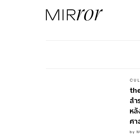
CUL
th
สำร
หลั
ศา
by
N