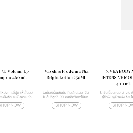
 3D Volumn Up
Vaseline Proderma Nia
NIVEA BODY 
mpoo 460 ml.
Bright Lotion 250ML
INTENSIVE MO
400 ml.
หม่จากญี่ปุ่น ให้เส้นผม
โลชั่นเซรั่มเข้มข้น ที่ผสานไนอาซินา
โลชั่นเนื้อน้ำนม บางเบา
หนังศีรษะแข็งแรง ช่วย
ไมด์บริสุทธิ์ 99 เฮกซิลรีซอร์ซินอล
สู่ผิวฟื้นฟูผิวแห้งเสีย ใ
ิญเติบโตของเชื้อราบน
และ เรสเวอราทรอล
ด้วยเทคโนโลยี Deep 
SHOP NOW
SHOP NOW
SHOP NO
ษะ สาเหตุของปัญหาผม
Essence
ร่วง