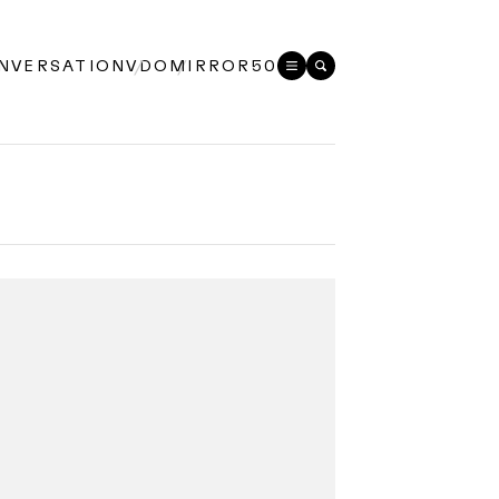
NVERSATION
VDO
MIRROR50