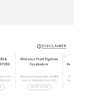
DISCLAIMER
MILK
Merrezca Pearl Pigment
l'oreal infallible 24h
ISTURE
Eyeshadow
fresh wear foundation in
a powder
ซึมซาบเข้า
เนื้ออายแชโดว์นุ่มละเอียด เม็ดสีติด
ปกปิดเรียบเนียนไร้ที่ติ คุมมัน ติด
ห้เนียนนุ่ม
ทนนาน ไม่หลุดลอกระหว่างวัน
ทนตลอดวัน ทนน้ำ ทนเหงื่อ ไม่เป็น
Moisture
คราบ หน้าไม่ดรอประหว่างวัน
W
SHOP NOW
SHOP NOW