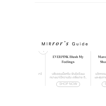
PAUL & JOE HERBAL
EVERPINK Blush My
Maro
LOTION
Feelings
Sha
โลชั่นบำรุงผิว ชุ่มชื่น แลดูอ่อนเยาว์
บลัชออนเนื้อครีม ฟินนิชชิ่งแม
นวัตกรรมใ
พร้อมกระชับผิว
ทบางเบาไร้ความมัน เกลี่ยง่าย ติด
และสุขภาพ
ทนนาน
ลดการเจร
SHOP NOW
SHOP NOW
หนังศีร