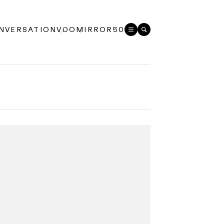
NVERSATION
VDO
MIRROR50