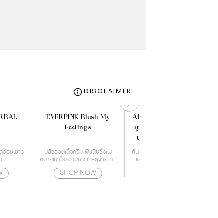
DISCLAIMER
ERBAL
EVERPINK Blush My
ANESSA อเนสซ่า เพอร์เฟค
Feelings
ยูวี ซันสกรีน สกินแคร์ มิลค์
เอ็น เอสพีเอฟ 50 60 มล.
ลดูอ่อนเยาว์
บลัชออนเนื้อครีม ฟินนิชชิ่งแม
กันแดดเนื้อน้ำนม บางเบา ฟื้นบำรุง
ว
ทบางเบาไร้ความมัน เกลี่ยง่าย ติด
พร้อมปกป้องสูงสุดในทุกสภาวะ
ทนนาน
สำหรับผิวหน้า และผิวกาย
W
SHOP NOW
SHOP NOW