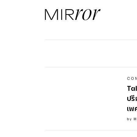
CO
Tal
ปร
เพศ
by
M