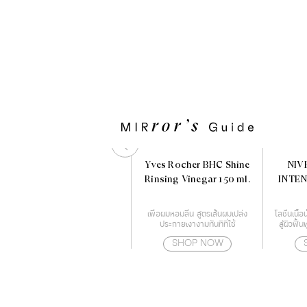
KIKO MILANO New
Yves Rocher BHC Shine
NIV
Unlimited Stylo
Rinsing Vinegar 150 ml.
INTEN
ลิปสติกเนื้อครีม ติดทน
เพื่อผมหอมลื่น สูตรเส้นผมเปล่ง
โลชั่นเนื
ประกายเงางามทันทีที่ใช้
สู่ผิวฟื้น
ด้วยเทค
SHOP NOW
SHOP NOW