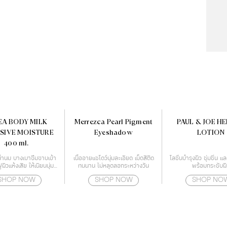
EA BODY MILK
Merrezca Pearl Pigment
PAUL & JOE H
SIVE MOISTURE
Eyeshadow
LOTION
400 ml.
้อน้ำนม บางเบาซึมซาบเข้า
เนื้ออายแชโดว์นุ่มละเอียด เม็ดสีติด
โลชั่นบำรุงผิว ชุ่มชื่น แ
ฟูผิวแห้งเสีย ให้เนียนนุ่ม
ทนนาน ไม่หลุดลอกระหว่างวัน
พร้อมกระชับผิ
โนโลยี Deep Moisture
SHOP NOW
SHOP NOW
SHOP NO
Essence