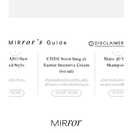
DISCLAIMER
O MILANO New
ETUDE Soon Jung 2x
Maro 3D Volu
limited Stylo
Barrier Intensive Cream
Shampoo 460
(60 ml)
ติกเนื้อครีม ติดทน
ครีมมอยส์เจอร์ไรเซอร์ที่จะเสริม
นวัตกรรมใหม่จากญี่ปุ่น
สร้างเกราะปกป้องผิวให้แข็งแรง
และสุขภาพหนังศีรษะแข
ด้วยกำแพงโปรตีน
ลดการเจริญเติบโตของ
SHOP NOW
SHOP NOW
SHOP NO
หนังศีรษะ สาเหตุขอ
ร่วง