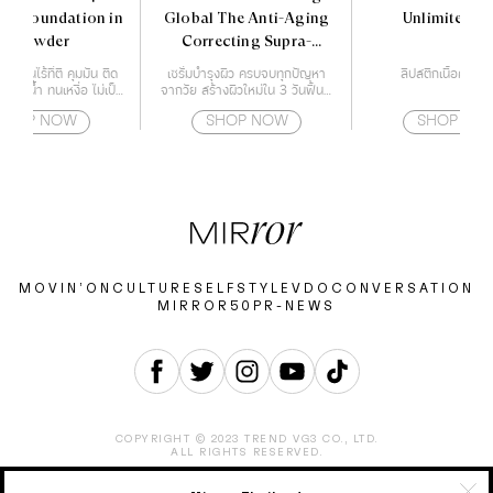
ear foundation in
Global The Anti-Aging
Unlimited St
a powder
Correcting Supra-
Essence 50 ml.
บเนียนไร้ที่ติ คุมมัน ติด
เซรั่มบำรุงผิว ครบจบทุกปัญหา
ลิปสติกเนื้อครีม 
 ทนน้ำ ทนเหงื่อ ไม่เป็น
จากวัย สร้างผิวใหม่ใน 3 วันฟื้นฟู
น้าไม่ดรอประหว่างวัน
ทุกสัญญาณสภาพปัญหาของผิว
SHOP NOW
SHOP NOW
SHOP NO
เนื่องจากอายุ เร่งกระตุ้นสร้างผิว
ใหม่ๆ ได้อย่างรวดเร็ว เสริม
ประสิทธิภาพผลลัพธ์ของการดูแล
ผิว ผิวเรียบเนียน ริ้วรอยแลดูจาง
ลง
MOVIN’ON
CULTURE
SELF
STYLE
VDO
CONVERSATION
MIRROR50
PR-NEWS
COPYRIGHT © 2023 TREND VG3 CO., LTD.
ALL RIGHTS RESERVED.