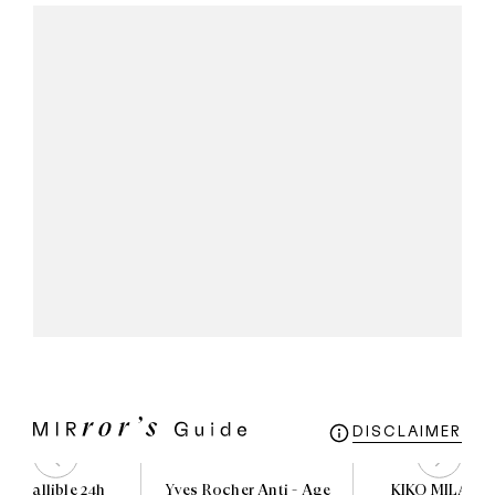
DISCLAIMER
al infallible 24h
Yves Rocher Anti - Age
KIKO MILANO