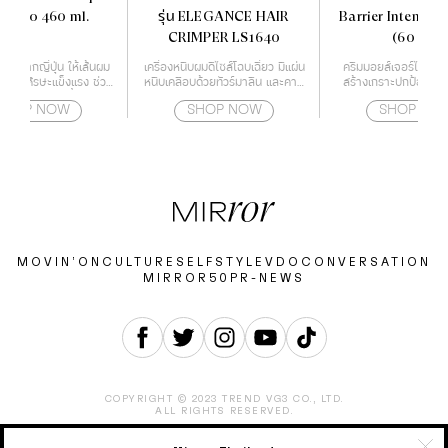
mpoo 460 ml.
รุ่น ELEGANCE HAIR
Barrier Intensiv
CRIMPER LS1640
(60 ml)
หม่จากญี่ปุ่น ให้เส้นผม
เครื่องหนีบผมดีไซส์โฉบเฉี่ยว มีแผ่น
ครีมมอยส์เจอร์ไรเซอร์ท
หนังศีรษะแข็งแรง ช่วย
หนีบเคลือบด้วยทัวร์มาลีน และคามี
สร้างเกราะปกป้องผิวใ
ิญเติบโตของเชื้อราบน
เลียออย ช่วยปกป้องเส้นผมจาก
ด้วยกำแพงโปรต
SHOP NOW
SHOP NOW
SHOP NO
ษะ สาเหตุของปัญหาผม
ความร้อนไม่ให้ผมแห้งจนเกินไป
ร่วง
สามารถปรับอุณหภูมิได้ถึง 4 ระดับ
ตั้งแต่ 160-220 องศา ทำให้
เหมาะกับทุกสภาพเส้นผม
MOVIN’ON
CULTURE
SELF
STYLE
VDO
CONVERSATION
MIRROR50
PR-NEWS
COPYRIGHT © 2023 TREND VG3 CO., LTD.
ALL RIGHTS RESERVED.