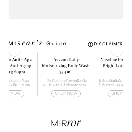
DISCLAIMER
ocher Anti - Age
Aveeno Daily
Vaseline Proder
 The Anti-Aging
Moisturizing Body Wash
Bright Lotion 
recting Supra-
354 ml.
sence 50 ml.
ำรุงผิว ครบจบทุกปัญหา
เป็นครีมอาบน้ำที่แพทย์ผิวหนัง
โลชั่นเซรั่มเข้มข้น ที่ผ
้างผิวใหม่ใน 3 วันฟื้นฟู
แนะนำ พิสูจน์แล้วว่าลดอาการแห้ง
ไมด์บริสุทธิ์ 99 เฮกซิล
ญาณสภาพปัญหาของผิว
ของผิวได้จริง ให้ความชุ่มชื้นตลอด
และ เรสเวอราท
SHOP NOW
SHOP NOW
SHOP NO
อายุ เร่งกระตุ้นสร้างผิว
24 ชั่วโมง
ได้อย่างรวดเร็ว เสริม
ภาพผลลัพธ์ของการดูแล
ียบเนียน ริ้วรอยแลดูจาง
ลง