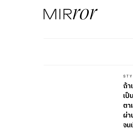
STY
ถ้า
เป็
ตาม
ผ่า
จนเ