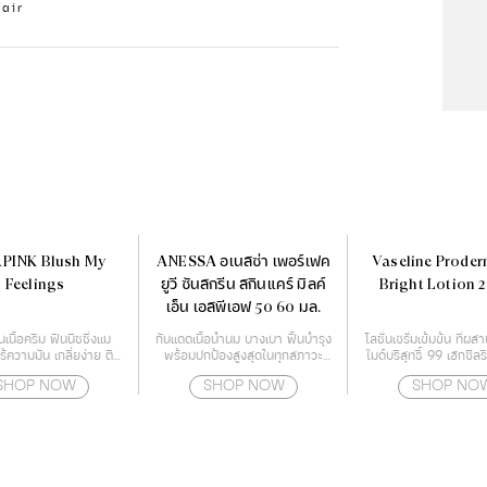
lair
PINK Blush My
ANESSA อเนสซ่า เพอร์เฟค
Vaseline Proder
Feelings
ยูวี ซันสกรีน สกินแคร์ มิลค์
Bright Lotion 
เอ็น เอสพีเอฟ 50 60 มล.
เนื้อครีม ฟินนิชชิ่งแม
กันแดดเนื้อน้ำนม บางเบา ฟื้นบำรุง
โลชั่นเซรั่มเข้มข้น ที่ผ
้ความมัน เกลี่ยง่าย ติด
พร้อมปกป้องสูงสุดในทุกสภาวะ
ไมด์บริสุทธิ์ 99 เฮกซิล
ทนนาน
สำหรับผิวหน้า และผิวกาย
และ เรสเวอราท
SHOP NOW
SHOP NOW
SHOP NO