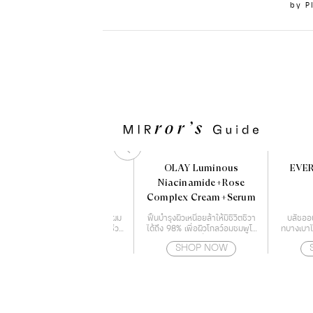
by
P
Maro 3D Volumn Up
OLAY Luminous
EVER
Shampoo 460 ml.
Niacinamide+Rose
Complex Cream+Serum
นวัตกรรมใหม่จากญี่ปุ่น ให้เส้นผม
ฟื้นบำรุงผิวเหนื่อยล้าให้มีชีวิตชีวา
บลัชออน
และสุขภาพหนังศีรษะแข็งแรง ช่วย
ได้ถึง 98% เพื่อผิวโกลว์อมชมพูโร
ทบางเบาไร
ลดการเจริญเติบโตของเชื้อราบน
ซี่
SHOP NOW
SHOP NOW
หนังศีรษะ สาเหตุของปัญหาผม
ร่วง