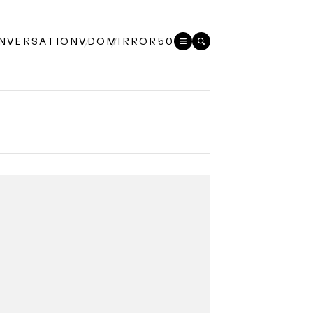
NVERSATION
VDO
MIRROR50