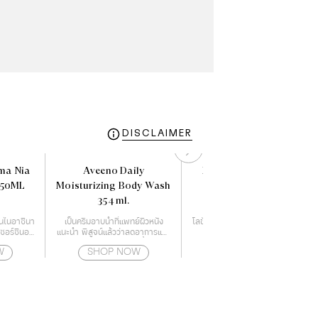
DISCLAIMER
ma Nia
Aveeno Daily
PAUL & JOE HERBAL
250ML
Moisturizing Body Wash
LOTION
354 ml.
สานไนอาซินา
เป็นครีมอาบน้ำที่แพทย์ผิวหนัง
โลชั่นบำรุงผิว ชุ่มชื่น แลดูอ่อนเยาว์
รีซอร์ซินอล
แนะนำ พิสูจน์แล้วว่าลดอาการแห้ง
พร้อมกระชับผิว
รอล
ของผิวได้จริง ให้ความชุ่มชื้นตลอด
W
SHOP NOW
SHOP NOW
24 ชั่วโมง