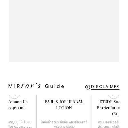
DISCLAIMER
 3D Volumn Up
PAUL & JOE HERBAL
ETUDE Soon Ju
mpoo 460 ml.
LOTION
Barrier Intensiv
(60 ml)
หม่จากญี่ปุ่น ให้เส้นผม
โลชั่นบำรุงผิว ชุ่มชื่น แลดูอ่อนเยาว์
ครีมมอยส์เจอร์ไรเซอร์ท
หนังศีรษะแข็งแรง ช่วย
พร้อมกระชับผิว
สร้างเกราะปกป้องผิวใ