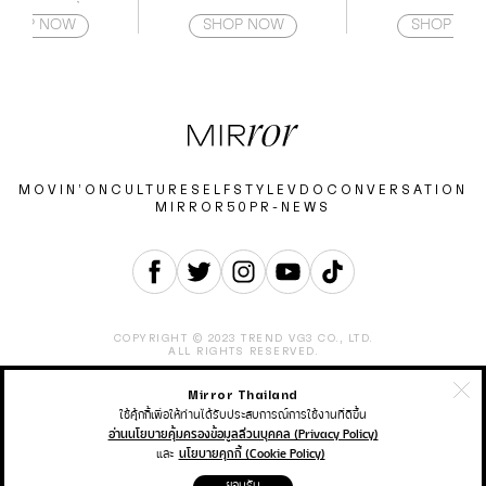
ิญเติบโตของเชื้อราบน
ด้วยกำแพงโปรต
SHOP NOW
SHOP NOW
SHOP NO
ษะ สาเหตุของปัญหาผม
ร่วง
MOVIN’ON
CULTURE
SELF
STYLE
VDO
CONVERSATION
MIRROR50
PR-NEWS
COPYRIGHT © 2023 TREND VG3 CO., LTD.
ALL RIGHTS RESERVED.
Mirror Thailand
ABOUT
CONTACT
CAREER
ADVERTISEMENT
TERMS & CONDITION
PRIVACY POLICY
ใช้คุ้กกี้เพื่อให้ท่านได้รับประสบการณ์การใช้งานที่ดีขึ้น
อ่านนโยบายคุ้มครองข้อมูลส่วนบุคคล (Privacy Policy)
และ
นโยบายคุกกี้ (Cookie Policy)
THAIRATH ONLINE
THAIRATH MONEY
THAIRATH SPORT
ยอมรับ