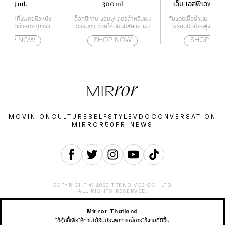
354 ml.
300ml
เอ็น เอสพีเอฟ 50
มอาบน้ำที่แพทย์ผิวหนัง
ล็อกซิทาน แชมพู สูตรสำหรับผม
กันแดดเนื้อน้ำนม บางเบา
ูจน์แล้วว่าลดอาการแห้ง
ธรรมดา ช่วยให้ผมนุ่มสลวย ผม
พร้อมปกป้องสูงสุดใน
จริง ให้ความชุ่มชื้นตลอด
แข็งแรง และอ่อนโยน
สำหรับผิวหน้า และ
SHOP NOW
SHOP NOW
SHOP NO
24 ชั่วโมง
MOVIN’ON
CULTURE
SELF
STYLE
VDO
CONVERSATION
MIRROR50
PR-NEWS
COPYRIGHT © 2023 TREND VG3 CO., LTD.
ALL RIGHTS RESERVED.
Mirror Thailand
ABOUT
CONTACT
CAREER
ADVERTISEMENT
TERMS & CONDITION
PRIVACY POLICY
ใช้คุ้กกี้เพื่อให้ท่านได้รับประสบการณ์การใช้งานที่ดีขึ้น