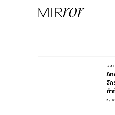
CUL
Ano
จัก
กำ
by
N