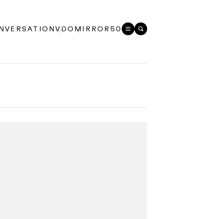
NVERSATION
VDO
MIRROR50