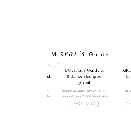
Aveeno Daily
L'Occitane Gentle &
KIK
Moisturizing Body Wash
Balance Shampoo
Un
354 ml.
300ml
เป็นครีมอาบน้ำที่แพทย์ผิวหนัง
ล็อกซิทาน แชมพู สูตรสำหรับผม
ลิปส
แนะนำ พิสูจน์แล้วว่าลดอาการแห้ง
ธรรมดา ช่วยให้ผมนุ่มสลวย ผม
ของผิวได้จริง ให้ความชุ่มชื้นตลอด
แข็งแรง และอ่อนโยน
SHOP NOW
SHOP NOW
24 ชั่วโมง