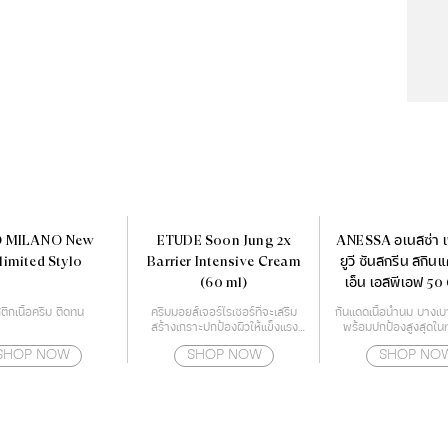
O MILANO New
ETUDE Soon Jung 2x
ANESSA อเนสซ่า เ
limited Stylo
Barrier Intensive Cream
ยูวี ซันสกรีน สกินแ
(60 ml)
เอ็น เอสพีเอฟ 50
ติกเนื้อครีม ติดทน
ครีมมอยส์เจอร์ไรเซอร์ที่จะเสริม
กันแดดเนื้อน้ำนม บางเบา
สร้างเกราะปกป้องผิวให้แข็งแรง
พร้อมปกป้องสูงสุดใน
ด้วยกำแพงโปรตีน
สำหรับผิวหน้า และ
SHOP NOW
SHOP NOW
SHOP NO