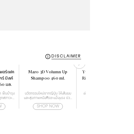
DISCLAIMER
พอร์เฟค
Maro 3D Volumn Up
Yves Rocher BHC Shine
คร์ มิลค์
Shampoo 460 ml.
Rinsing Vinegar 150 ml.
 60 มล.
 ฟื้นบำรุง
นวัตกรรมใหม่จากญี่ปุ่น ให้เส้นผม
เพื่อผมหอมลื่น สูตรเส้นผมเปล่ง
ทุกสภาวะ
และสุขภาพหนังศีรษะแข็งแรง ช่วย
ประกายเงางามทันทีที่ใช้
ผิวกาย
ลดการเจริญเติบโตของเชื้อราบน
W
SHOP NOW
SHOP NOW
หนังศีรษะ สาเหตุของปัญหาผม
ร่วง