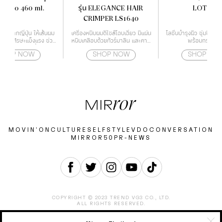
mpoo 460 ml.
รุ่น ELEGANCE HAIR
LOTION
CRIMPER LS1640
หม่จากญี่ปุ่น ให้เส้นผม
เครื่องหนีบผมดีไซส์โฉบเฉี่ยว มีแผ่น
โลชั่นบำรุงผิว ชุ่มชื่น แ
หนังศีรษะแข็งแรง ช่วย
หนีบเคลือบด้วยทัวร์มาลีน และคามี
พร้อมกระชับผิ
ิญเติบโตของเชื้อราบน
เลียออย ช่วยปกป้องเส้นผมจาก
SHOP NOW
SHOP NOW
SHOP NO
ษะ สาเหตุของปัญหาผม
ความร้อนไม่ให้ผมแห้งจนเกินไป
ร่วง
สามารถปรับอุณหภูมิได้ถึง 4 ระดับ
ตั้งแต่ 160-220 องศา ทำให้
เหมาะกับทุกสภาพเส้นผม
MOVIN’ON
CULTURE
SELF
STYLE
VDO
CONVERSATION
MIRROR50
PR-NEWS
COPYRIGHT © 2023 TREND VG3 CO., LTD.
ALL RIGHTS RESERVED.