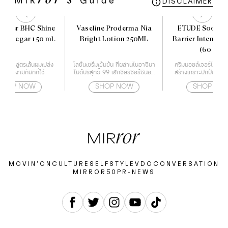
DISCLAIMER
ocher BHC Shine
Vaseline Proderma Nia
ETUDE Soon Ju
g Vinegar 150 ml.
Bright Lotion 250ML
Barrier Intensiv
(60 ml)
อมลื่น สูตรเส้นผมเปล่ง
โลชั่นเซรั่มเข้มข้น ที่ผสานไนอาซินา
ครีมมอยส์เจอร์ไรเซอร์ท
ายเงางามทันทีที่ใช้
ไมด์บริสุทธิ์ 99 เฮกซิลรีซอร์ซินอล
สร้างเกราะปกป้องผิวใ
และ เรสเวอราทรอล
ด้วยกำแพงโปรต
SHOP NOW
SHOP NOW
SHOP NO
MOVIN’ON
CULTURE
SELF
STYLE
VDO
CONVERSATION
MIRROR50
PR-NEWS