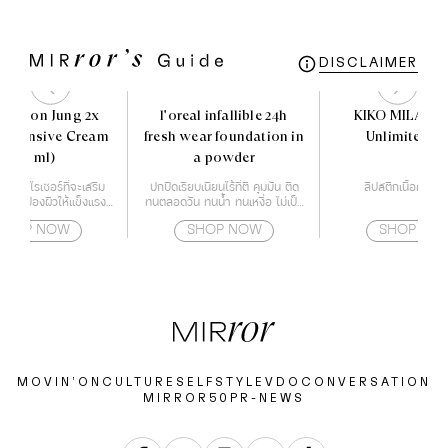
DISCLAIMER
E Soon Jung 2x
l'oreal infallible 24h
KIKO MILANO
r Intensive Cream
fresh wear foundation in
Unlimited St
(60 ml)
a powder
์เจอร์ไรเซอร์ที่จะเสริม
ปกปิดเรียบเนียนไร้ที่ติ คุมมัน ติด
ลิปสติกเนื้อครีม 
าะปกป้องผิวให้แข็งแรง
ทนตลอดวัน ทนน้ำ ทนเหงื่อ ไม่เป็น
้วยกำแพงโปรตีน
คราบ หน้าไม่ดรอประหว่างวัน
SHOP NOW
SHOP NOW
SHOP NO
MOVIN’ON
CULTURE
SELF
STYLE
VDO
CONVERSATION
MIRROR50
PR-NEWS