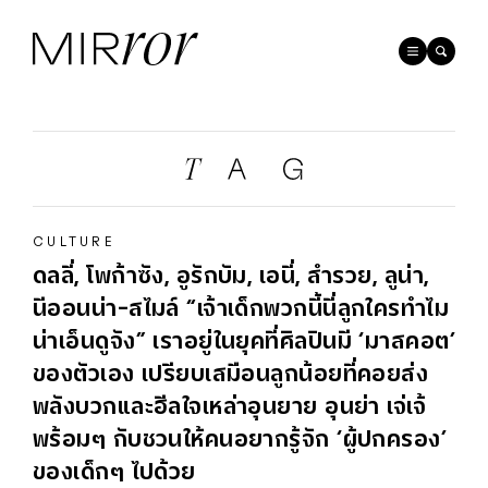
CULTURE
ดลลี่, โพก้าซัง, อูรักบัม, เอนี่, สำรวย, ลูน่า,
นีออนน่า-สไมล์ “เจ้าเด็กพวกนี้นี่ลูกใครทำไม
น่าเอ็นดูจัง” เราอยู่ในยุคที่ศิลปินมี ‘มาสคอต’
ของตัวเอง เปรียบเสมือนลูกน้อยที่คอยส่ง
พลังบวกและฮีลใจเหล่าอุนยาย อุนย่า เจ่เจ้
พร้อมๆ กับชวนให้คนอยากรู้จัก ‘ผู้ปกครอง’
ของเด็กๆ ไปด้วย