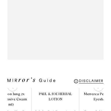
DISCLAIMER
E Soon Jung 2x
PAUL & JOE HERBAL
Merrezca Pearl 
r Intensive Cream
LOTION
Eyeshado
(60 ml)