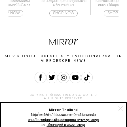
์เจอร์ไรเซอร์ที่จะเสริม
โลชั่นบำรุงผิว ชุ่มชื่น แลดูอ่อนเยาว์
เนื้ออายแชโดว์นุ่มละเอีย
าะปกป้องผิวให้แข็งแรง
พร้อมกระชับผิว
ทนนาน ไม่หลุดลอกระ
้วยกำแพงโปรตีน
SHOP NOW
SHOP NOW
SHOP NO
MOVIN’ON
CULTURE
SELF
STYLE
VDO
CONVERSATION
MIRROR50
PR-NEWS
COPYRIGHT © 2023 TREND VG3 CO., LTD.
ALL RIGHTS RESERVED.
Mirror Thailand
ABOUT
CONTACT
CAREER
ADVERTISEMENT
TERMS & CONDITION
PRIVACY POLICY
ใช้คุ้กกี้เพื่อให้ท่านได้รับประสบการณ์การใช้งานที่ดีขึ้น
อ่านนโยบายคุ้มครองข้อมูลส่วนบุคคล (Privacy Policy)
และ
นโยบายคุกกี้ (Cookie Policy)