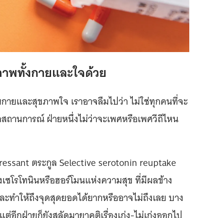
ุขภาพทั้งกายและใจด้วย
กายและสุขภาพใจ เราอาจลืมไปว่า ไม่ใช่ทุกคนที่จะ
สถานการณ์ ฝ่ายหนึ่งไม่ว่าจะเพศหรือเพศวีถีไหน
pressant ตระกูล Selective serotonin reuptake
งเซโรโทนินหรือฮอร์โมนแห่งความสุข ที่มีผลข้าง
ะทำให้ถึงจุดสุดยอดได้ยากหรืออาจไม่ถึงเลย บาง
วแต่อีกฝ่ายก็ยังสลัดมายาคติเรื่องเก่ง-ไม่เก่งออกไป