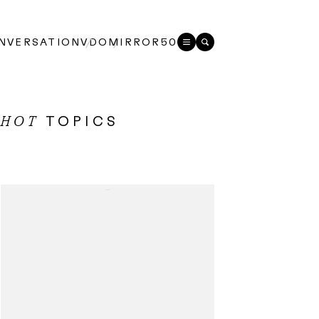
NVERSATION
VDO
MIRROR50
TOPICS
HOT
...