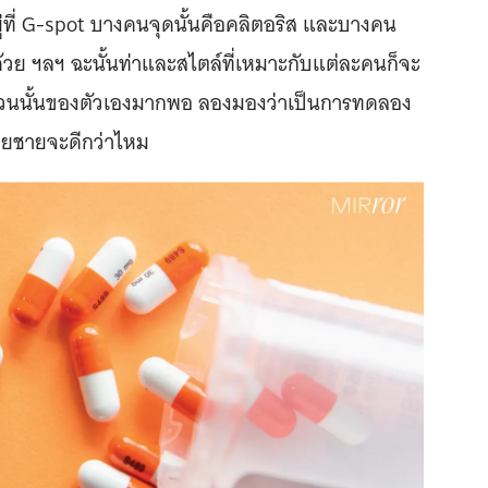
ู่ที่ G-spot บางคนจุดนั้นคือคลิตอริส และบางคน
ด้วย ฯลฯ ฉะนั้นท่าและสไตล์ที่เหมาะกับแต่ละคนก็จะ
จักส่วนนั้นของตัวเองมากพอ ลองมองว่าเป็นการทดลอง
่ายชายจะดีกว่าไหม