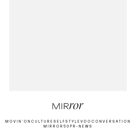
...
MOVIN’ON
CULTURE
SELF
STYLE
VDO
CONVERSATION
MIRROR50
PR-NEWS