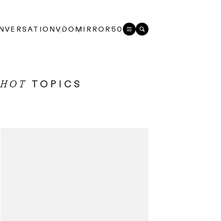
NVERSATION
VDO
MIRROR50
TOPICS
HOT
...