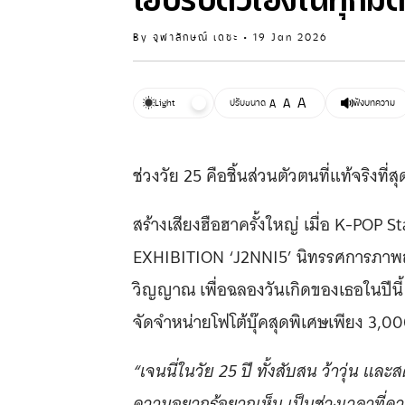
โอบรับตัวเองในทุกมิต
By
จุฬาลักษณ์ เดชะ
•
19 Jan 2026
A
A
Light
ปรับขนาด
A
ฟังบทความ
ช่วงวัย 25 คือชิ้นส่วนตัวตนที่แท้จริงที่
สร้างเสียงฮือฮาครั้งใหญ่ เมื่อ K-POP
EXHIBITION ‘J2NNI5’ นิทรรศการภาพถ่าย
วิญญาณ เพื่อฉลองวันเกิดของเธอในปีนี
จัดจำหน่ายโฟโต้บุ๊คสุดพิเศษเพียง 3,000
“เจนนี่ในวัย 25 ปี ทั้งสับสน ว้าวุ่น แ
ความอยากรู้อยากเห็น เป็นช่วงเวลาที่คว