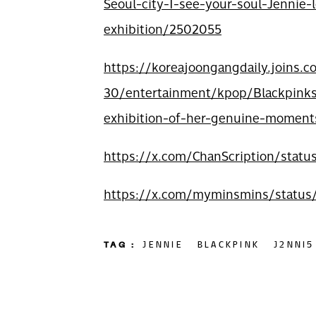
Seoul-city-I-see-your-soul-Jennie-
exhibition/2502055
https://koreajoongangdaily.joins.
30/entertainment/kpop/Blackpinks
exhibition-of-her-genuine-momen
https://x.com/ChanScription/stat
https://x.com/myminsmins/statu
TAG :
JENNIE
BLACKPINK
J2NNI5