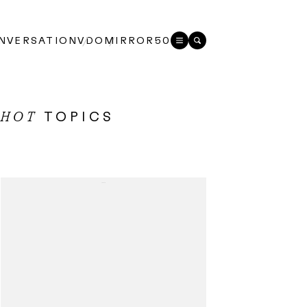
NVERSATION
VDO
MIRROR50
TOPICS
HOT
...