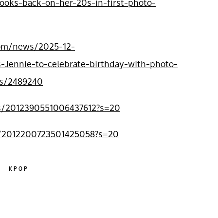
looks-back-on-her-20s-in-first-photo-
com/news/2025-12-
-Jennie-to-celebrate-birthday-with-photo-
ts/2489240
us/2012390551006437612?s=20
s/2012200723501425058?s=20
KPOP