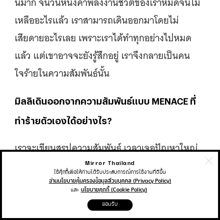
นี้มาก จนวันหนึ่งค่าพลังงานชีวิตของเราหมดจนไม่
เหลืออะไรแล้ว เราสามารถเดินออกมาโดยไม่
เสียดายอะไรเลย เพราะเราได้ทําทุกอย่างไปหมด
แล้ว แต่เขาอาจจะยังรู้สึกอยู่ เราจึงกลายเป็นคน
ใจร้ายในความสัมพันธ์นั้น
มิลลิเดินออกจากความสัมพันธ์แบบ MENACE ที่
ทำร้ายตัวเองได้อย่างไร?
เราจะเขียนสรุปความสัมพันธ์ เวลาเจอปัญหาใหญ่
หรือกำลังจะจบความสัมพันธ์นั้น เพื่อบันทึกว่าเรา
Mirror Thailand
ใช้คุ้กกี้เพื่อให้ท่านได้รับประสบการณ์การใช้งานที่ดีขึ้น
รู้สึกยังไง เจออะไรมาบ้าง ซึ่งการเขียนไดอารีช่วยให้
อ่านนโยบายคุ้มครองข้อมูลส่วนบุคคล (Privacy Policy)
และ
นโยบายคุกกี้ (Cookie Policy)
ความรู้สึกความคิดข้างในตัวเราได้จัดระบบมากขึ้น
ยอมรับ
ทำให้เราเข้าใจตัวตนของตัวเองมากขึ้น และรู้ว่าเรา