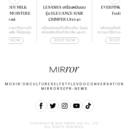
EA BODY MILK
LESASHA เครื่องหนีบผม
EVERPINK Blu
SIVE MOISTURE
รุ่น ELEGANCE HAIR
Feelings
400 ml.
CRIMPER LS1640
้อน้ำนม บางเบาซึมซาบเข้า
เครื่องหนีบผมดีไซส์โฉบเฉี่ยว มีแผ่น
บลัชออนเนื้อครีม ฟินน
ฟูผิวแห้งเสีย ให้เนียนนุ่ม
หนีบเคลือบด้วยทัวร์มาลีน และคามี
ทบางเบาไร้ความมัน เกลี
โนโลยี Deep Moisture
เลียออย ช่วยปกป้องเส้นผมจาก
ทนนาน
SHOP NOW
SHOP NOW
SHOP NO
Essence
ความร้อนไม่ให้ผมแห้งจนเกินไป
สามารถปรับอุณหภูมิได้ถึง 4 ระดับ
ตั้งแต่ 160-220 องศา ทำให้
เหมาะกับทุกสภาพเส้นผม
MOVIN’ON
CULTURE
SELF
STYLE
VDO
CONVERSATION
MIRROR50
PR-NEWS
COPYRIGHT © 2023 TREND VG3 CO., LTD.
ALL RIGHTS RESERVED.