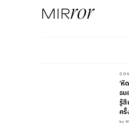
CO
‘หั
ธนก
รู้
ครั้
by
N