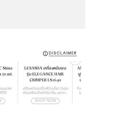
DISCLAIMER
C Shine
LESASHA เครื่องหนีบผม
ANESSA อเนสซ่า เพอร์เฟค
150 ml.
รุ่น ELEGANCE HAIR
ยูวี ซันสกรีน สกินแคร์ มิลค์
CRIMPER LS1640
เอ็น เอสพีเอฟ 50 60 มล.
้นผมเปล่ง
เครื่องหนีบผมดีไซส์โฉบเฉี่ยว มีแผ่น
กันแดดเนื้อน้ำนม บางเบา ฟื้นบำรุง
ี่ใช้
หนีบเคลือบด้วยทัวร์มาลีน และคามี
พร้อมปกป้องสูงสุดในทุกสภาวะ
เลียออย ช่วยปกป้องเส้นผมจาก
สำหรับผิวหน้า และผิวกาย
W
SHOP NOW
SHOP NOW
ความร้อนไม่ให้ผมแห้งจนเกินไป
สามารถปรับอุณหภูมิได้ถึง 4 ระดับ
ตั้งแต่ 160-220 องศา ทำให้
เหมาะกับทุกสภาพเส้นผม