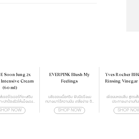
E Soon Jung 2x
EVERPINK Blush My
Yves Rocher BH
r Intensive Cream
Feelings
Rinsing Vinegar 
(60 ml)
์เจอร์ไรเซอร์ที่จะเสริม
บลัชออนเนื้อครีม ฟินนิชชิ่งแม
เพื่อผมหอมลื่น สูตรเส
าะปกป้องผิวให้แข็งแรง
ทบางเบาไร้ความมัน เกลี่ยง่าย ติด
ประกายเงางามทันทีท
้วยกำแพงโปรตีน
ทนนาน
SHOP NOW
SHOP NOW
SHOP NO