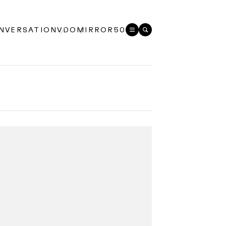
NVERSATION
VDO
MIRROR50