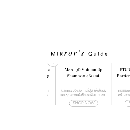
Yves Rocher Anti - Age
Maro 3D Volumn Up
ETUD
Global The Anti-Aging
Shampoo 460 ml.
Barrie
Correcting Supra-
Essence 50 ml.
เซรั่มบำรุงผิว ครบจบทุกปัญหา
นวัตกรรมใหม่จากญี่ปุ่น ให้เส้นผม
ครีมมอยส
จากวัย สร้างผิวใหม่ใน 3 วันฟื้นฟู
และสุขภาพหนังศีรษะแข็งแรง ช่วย
สร้างเกร
ทุกสัญญาณสภาพปัญหาของผิว
ลดการเจริญเติบโตของเชื้อราบน
ด
SHOP NOW
SHOP NOW
เนื่องจากอายุ เร่งกระตุ้นสร้างผิว
หนังศีรษะ สาเหตุของปัญหาผม
ใหม่ๆ ได้อย่างรวดเร็ว เสริม
ร่วง
ประสิทธิภาพผลลัพธ์ของการดูแล
ผิว ผิวเรียบเนียน ริ้วรอยแลดูจาง
ลง