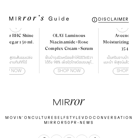
DISCLAIMER
ocher BHC Shine
OLAY Luminous
Aveeno Dai
g Vinegar 150 ml.
Niacinamide+Rose
Moisturizing Bo
Complex Cream+Serum
354 ml.
อมลื่น สูตรเส้นผมเปล่ง
ฟื้นบำรุงผิวเหนื่อยล้าให้มีชีวิตชีวา
เป็นครีมอาบน้ำที่แพทย
ายเงางามทันทีที่ใช้
ได้ถึง 98% เพื่อผิวโกลว์อมชมพูโร
แนะนำ พิสูจน์แล้วว่าล
ซี่
ของผิวได้จริง ให้ความชุ
SHOP NOW
SHOP NOW
SHOP NO
24 ชั่วโมง
MOVIN’ON
CULTURE
SELF
STYLE
VDO
CONVERSATION
MIRROR50
PR-NEWS