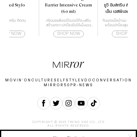
limited Stylo
Barrier Intensive Cream
ยูวี ซันสกรีน สกินแ
(60 ml)
เอ็น เอสพีเอฟ 50
ติกเนื้อครีม ติดทน
ครีมมอยส์เจอร์ไรเซอร์ที่จะเสริม
กันแดดเนื้อน้ำนม บางเบา
สร้างเกราะปกป้องผิวให้แข็งแรง
พร้อมปกป้องสูงสุดใน
ด้วยกำแพงโปรตีน
สำหรับผิวหน้า และ
SHOP NOW
SHOP NOW
SHOP NO
MOVIN’ON
CULTURE
SELF
STYLE
VDO
CONVERSATION
MIRROR50
PR-NEWS
COPYRIGHT © 2023 TREND VG3 CO., LTD.
ALL RIGHTS RESERVED.