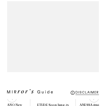
DISCLAIMER
O MILANO New
ETUDE Soon Jung 2x
ANESSA อเนสซ่า เ