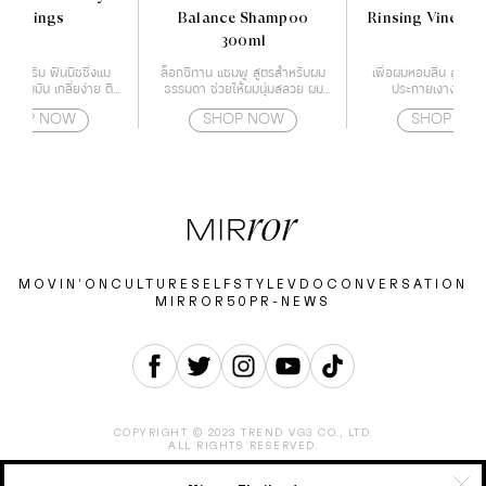
Feelings
Balance Shampoo
Rinsing Vinegar 
300ml
เนื้อครีม ฟินนิชชิ่งแม
ล็อกซิทาน แชมพู สูตรสำหรับผม
เพื่อผมหอมลื่น สูตรเส
้ความมัน เกลี่ยง่าย ติด
ธรรมดา ช่วยให้ผมนุ่มสลวย ผม
ประกายเงางามทันทีท
ทนนาน
แข็งแรง และอ่อนโยน
SHOP NOW
SHOP NOW
SHOP NO
MOVIN’ON
CULTURE
SELF
STYLE
VDO
CONVERSATION
MIRROR50
PR-NEWS
COPYRIGHT © 2023 TREND VG3 CO., LTD.
ALL RIGHTS RESERVED.