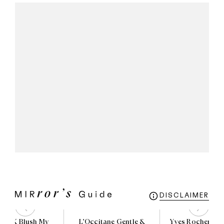
DISCLAIMER
PINK Blush My
L'Occitane Gentle &
Yves Rocher BH