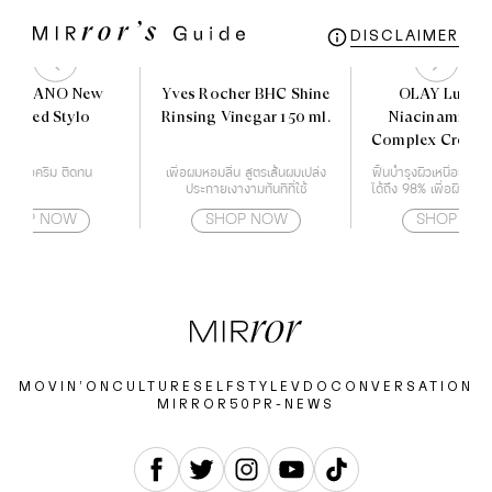
DISCLAIMER
O MILANO New
Yves Rocher BHC Shine
OLAY Lumin
limited Stylo
Rinsing Vinegar 150 ml.
Niacinamide+
Complex Cream
ติกเนื้อครีม ติดทน
เพื่อผมหอมลื่น สูตรเส้นผมเปล่ง
ฟื้นบำรุงผิวเหนื่อยล้าให้
ประกายเงางามทันทีที่ใช้
ได้ถึง 98% เพื่อผิวโกล
ซี่
SHOP NOW
SHOP NOW
SHOP NO
MOVIN’ON
CULTURE
SELF
STYLE
VDO
CONVERSATION
MIRROR50
PR-NEWS