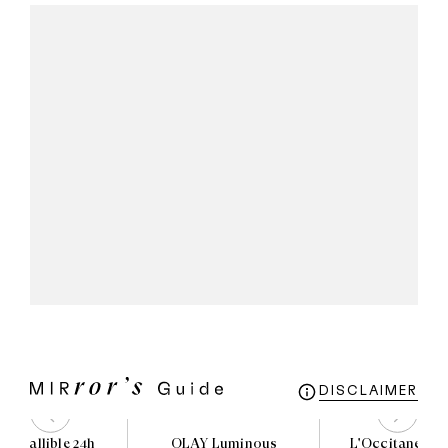
DISCLAIMER
al infallible 24h
OLAY Luminous
L'Occitane Gen