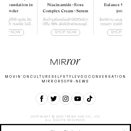
ear foundation in
Niacinamide+Rose
Balance Sha
a powder
Complex Cream+Serum
300ml
บเนียนไร้ที่ติ คุมมัน ติด
ฟื้นบำรุงผิวเหนื่อยล้าให้มีชีวิตชีวา
ล็อกซิทาน แชมพู สูต
 ทนน้ำ ทนเหงื่อ ไม่เป็น
ได้ถึง 98% เพื่อผิวโกลว์อมชมพูโร
ธรรมดา ช่วยให้ผมนุ่
น้าไม่ดรอประหว่างวัน
ซี่
แข็งแรง และอ่อ
SHOP NOW
SHOP NOW
SHOP NO
MOVIN’ON
CULTURE
SELF
STYLE
VDO
CONVERSATION
MIRROR50
PR-NEWS
COPYRIGHT © 2023 TREND VG3 CO., LTD.
ALL RIGHTS RESERVED.