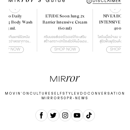
DISCLAIMER
veeno Daily
ETUDE Soon Jung 2x
NIVEA BODY 
rizing Body Wash
Barrier Intensive Cream
INTENSIVE MO
354 ml.
(60 ml)
400 ml.
มอาบน้ำที่แพทย์ผิวหนัง
ครีมมอยส์เจอร์ไรเซอร์ที่จะเสริม
โลชั่นเนื้อน้ำนม บางเบา
ูจน์แล้วว่าลดอาการแห้ง
สร้างเกราะปกป้องผิวให้แข็งแรง
สู่ผิวฟื้นฟูผิวแห้งเสีย ใ
จริง ให้ความชุ่มชื้นตลอด
ด้วยกำแพงโปรตีน
ด้วยเทคโนโลยี Deep 
SHOP NOW
SHOP NOW
SHOP NO
24 ชั่วโมง
Essence
MOVIN’ON
CULTURE
SELF
STYLE
VDO
CONVERSATION
MIRROR50
PR-NEWS