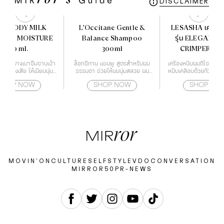
DISCLAIMER
EA BODY MILK
L'Occitane Gentle &
LESASHA เครื่อง
SIVE MOISTURE
Balance Shampoo
รุ่น ELEGANCE
400 ml.
300ml
CRIMPER LS
้อน้ำนม บางเบาซึมซาบเข้า
ล็อกซิทาน แชมพู สูตรสำหรับผม
เครื่องหนีบผมดีไซส์โฉบเฉ
ฟูผิวแห้งเสีย ให้เนียนนุ่ม
ธรรมดา ช่วยให้ผมนุ่มสลวย ผม
หนีบเคลือบด้วยทัวร์มาล
โนโลยี Deep Moisture
แข็งแรง และอ่อนโยน
เลียออย ช่วยปกป้องเ
SHOP NOW
SHOP NOW
SHOP NO
Essence
ความร้อนไม่ให้ผมแห้ง
สามารถปรับอุณหภูมิได้ถ
ตั้งแต่ 160-220 องศ
เหมาะกับทุกสภาพเ
MOVIN’ON
CULTURE
SELF
STYLE
VDO
CONVERSATION
MIRROR50
PR-NEWS