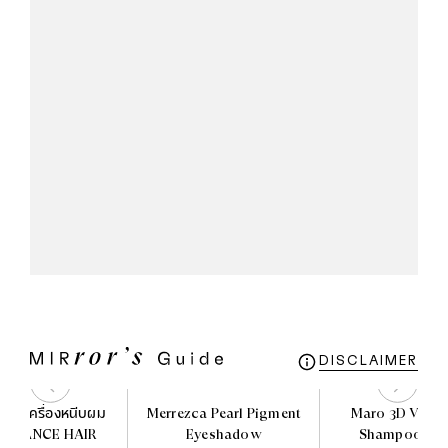
DISCLAIMER
HA เครื่องหนีบผม
Merrezca Pearl Pigment
Maro 3D Volu
 ELEGANCE HAIR
Eyeshadow
Shampoo 460