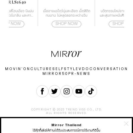
MPER LS1640
บผมดีไซส์โฉบเฉี่ยว มีแผ่น
เนื้ออายแชโดว์นุ่มละเอียด เม็ดสีติด
นวัตกรรมใหม่จากญี่ปุ่น
บด้วยทัวร์มาลีน และคามี
ทนนาน ไม่หลุดลอกระหว่างวัน
และสุขภาพหนังศีรษะแข
 ช่วยปกป้องเส้นผมจาก
ลดการเจริญเติบโตของ
SHOP NOW
SHOP NOW
SHOP NO
นไม่ให้ผมแห้งจนเกินไป
หนังศีรษะ สาเหตุขอ
บอุณหภูมิได้ถึง 4 ระดับ
ร่วง
่ 160-220 องศา ทำให้
ะกับทุกสภาพเส้นผม
MOVIN’ON
CULTURE
SELF
STYLE
VDO
CONVERSATION
MIRROR50
PR-NEWS
COPYRIGHT © 2023 TREND VG3 CO., LTD.
ALL RIGHTS RESERVED.
Mirror Thailand
ABOUT
CONTACT
CAREER
ADVERTISEMENT
TERMS & CONDITION
PRIVACY POLICY
ใช้คุ้กกี้เพื่อให้ท่านได้รับประสบการณ์การใช้งานที่ดีขึ้น