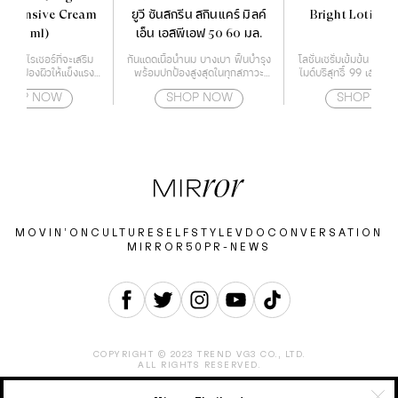
r Intensive Cream
ยูวี ซันสกรีน สกินแคร์ มิลค์
Bright Lotion 
(60 ml)
เอ็น เอสพีเอฟ 50 60 มล.
์เจอร์ไรเซอร์ที่จะเสริม
กันแดดเนื้อน้ำนม บางเบา ฟื้นบำรุง
โลชั่นเซรั่มเข้มข้น ที่ผ
าะปกป้องผิวให้แข็งแรง
พร้อมปกป้องสูงสุดในทุกสภาวะ
ไมด์บริสุทธิ์ 99 เฮกซิล
้วยกำแพงโปรตีน
สำหรับผิวหน้า และผิวกาย
และ เรสเวอราท
SHOP NOW
SHOP NOW
SHOP NO
MOVIN’ON
CULTURE
SELF
STYLE
VDO
CONVERSATION
MIRROR50
PR-NEWS
COPYRIGHT © 2023 TREND VG3 CO., LTD.
ALL RIGHTS RESERVED.