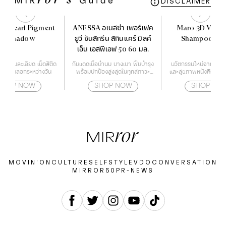
DISCLAIMER
ca Pearl Pigment
ANESSA อเนสซ่า เพอร์เฟค
Maro 3D Volu
Eyeshadow
ยูวี ซันสกรีน สกินแคร์ มิลค์
Shampoo 460
เอ็น เอสพีเอฟ 50 60 มล.
โดว์นุ่มละเอียด เม็ดสีติด
กันแดดเนื้อน้ำนม บางเบา ฟื้นบำรุง
นวัตกรรมใหม่จากญี่ปุ่น
ม่หลุดลอกระหว่างวัน
พร้อมปกป้องสูงสุดในทุกสภาวะ
และสุขภาพหนังศีรษะแข
สำหรับผิวหน้า และผิวกาย
ลดการเจริญเติบโตของ
SHOP NOW
SHOP NOW
SHOP NO
หนังศีรษะ สาเหตุขอ
ร่วง
MOVIN’ON
CULTURE
SELF
STYLE
VDO
CONVERSATION
MIRROR50
PR-NEWS